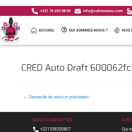
+221 76 292 08 09
info@calinounou.com
ACCUEIL
QUI SOMMES-NOUS ?
NOS 
CRED Auto Draft 600062f
←
Demande de service précédent
NOUS CONTACTER
A P
+221338200807
Qui 