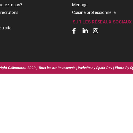
actez-nous?
Ménage
recrutons
Cuisine professionnelle
SUR LES RÉSEAUX SOCIAUX
du site
ight Calinounou 2020 | Tous les droits reservés | Website by Spark-Dev | Photo By S