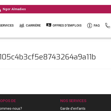
Ngor Almadies
SERVICES
CARRIÈRE
OFFRES D’EMPLOIS
FAQ
c105c4b3cf5e8743264a9a11b
ROPOS DE
NOS SERVICES
sommes-nous?
Garde d'enfants