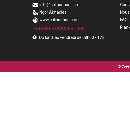
info@calinounou.com
Cont
Ngor Almadies
Nous 
www.calinounou.com
FAQ
Plan 
HORAIRES D'OUVERTURE
Du lundi au vendredi de 08h00 - 17h
© Copyr