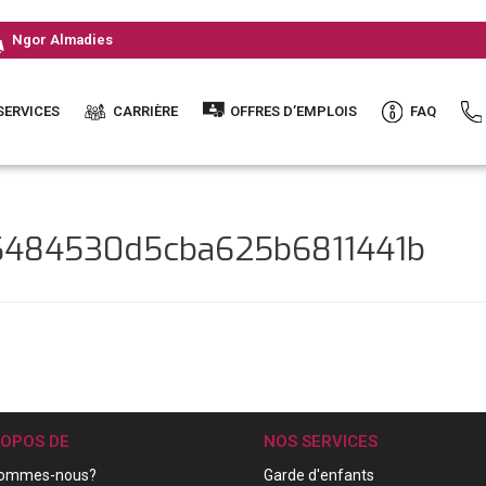
Ngor Almadies
SERVICES
CARRIÈRE
OFFRES D’EMPLOIS
FAQ
86484530d5cba625b6811441b
ROPOS DE
NOS SERVICES
sommes-nous?
Garde d'enfants