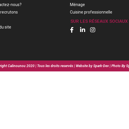
actez-nous?
Ménage
recrutons
Cuisine professionnelle
SUR LES RÉSEAUX SOCIAUX
du site
ight Calinounou 2020 | Tous les droits reservés | Website by Spark-Dev | Photo By S