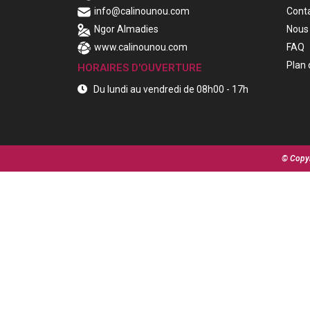
info@calinounou.com
Cont
Ngor Almadies
Nous 
www.calinounou.com
FAQ
Plan 
HORAIRES D'OUVERTURE
Du lundi au vendredi de 08h00 - 17h
© Copyr