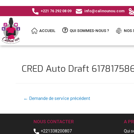
+221 76 292 08 09
info@calinounou.com
ACCUEIL
QUI SOMMES-NOUS ?
NOS 
CRED Auto Draft 6178175
←
Demande de service précédent
NOUS CONTACTER
A P
+221338200807
Qui 