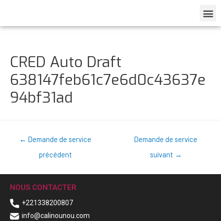
CRED Auto Draft
638147feb61c7e6d0c43637e
94bf31ad
←
Demande de service
Demande de service
précédent
suivant
→
NOUS CONTACTER
+221338200807
info@calinounou.com