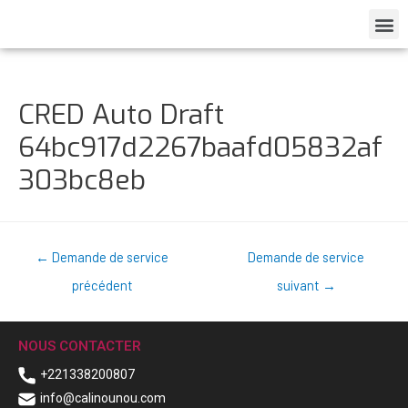
CRED Auto Draft
64bc917d2267baafd05832af
303bc8eb
←
Demande de service
Demande de service
précédent
suivant
→
NOUS CONTACTER
+221338200807
info@calinounou.com