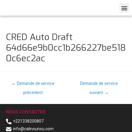
CRED Auto Draft
64d66e9b0cc1b266227be518
0c6ec2ac
←
Demande de service
Demande de service
précédent
suivant
→
NOUS CONTACTER
+221338200807
info@calinounou.com