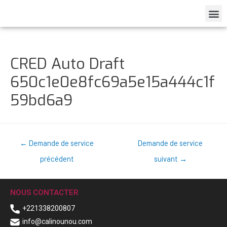
CRED Auto Draft
650c1e0e8fc69a5e15a444c1f
59bd6a9
←
Demande de service
Demande de service
précédent
suivant
→
NOUS CONTACTER
+221338200807
info@calinounou.com