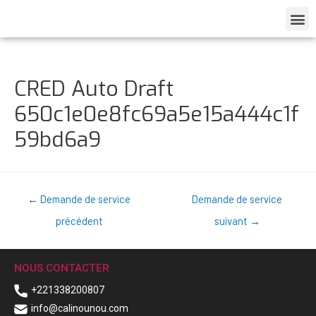
CRED Auto Draft
650c1e0e8fc69a5e15a444c1f
59bd6a9
←
Demande de service
Demande de service
précédent
suivant
→
NOUS CONTACTER
+221338200807
info@calinounou.com