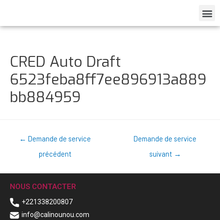
CRED Auto Draft
6523feba8ff7ee896913a889
bb884959
←
Demande de service
Demande de service
précédent
suivant
→
NOUS CONTACTER
+221338200807
info@calinounou.com