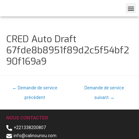
CRED Auto Draft
67fde8b8951f89d2c5f54bf2
90f169a9
←
Demande de service
Demande de service
précédent
suivant
→
NOUS CONTACTER
+221338200807
info@calinounou.com