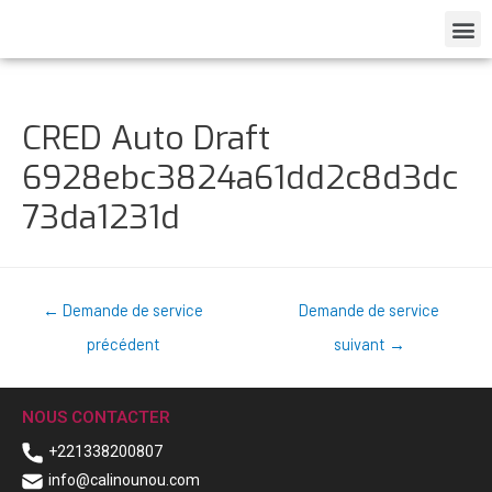
CRED Auto Draft
6928ebc3824a61dd2c8d3dc
73da1231d
←
Demande de service
Demande de service
précédent
suivant
→
NOUS CONTACTER
+221338200807
info@calinounou.com