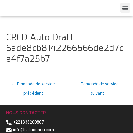
CRED Auto Draft
6ade8cb8142266566de2d7c
e4f7a25b7
←
Demande de service
Demande de service
précédent
suivant
→
NOUS CONTACTER
+221338200807
info@calinounou.com