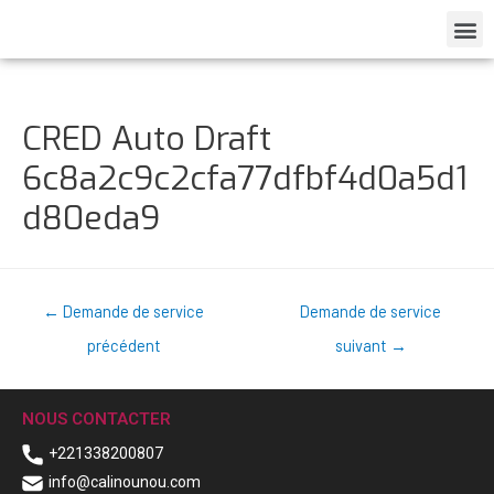
CRED Auto Draft
6c8a2c9c2cfa77dfbf4d0a5d1
d80eda9
←
Demande de service
Demande de service
précédent
suivant
→
NOUS CONTACTER
+221338200807
info@calinounou.com