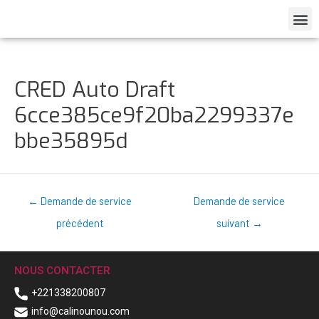
CRED Auto Draft
6cce385ce9f20ba2299337e
bbe35895d
←
Demande de service
Demande de service
précédent
suivant
→
NOUS CONTACTER
+221338200807
info@calinounou.com