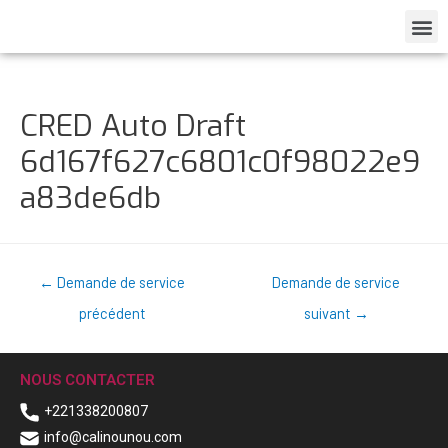
CRED Auto Draft
6d167f627c6801c0f98022e9
a83de6db
←
Demande de service
Demande de service
précédent
suivant
→
NOUS CONTACTER
+221338200807
info@calinounou.com