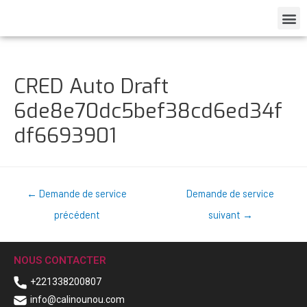
CRED Auto Draft
6de8e70dc5bef38cd6ed34f
df6693901
←
Demande de service
Demande de service
précédent
suivant
→
NOUS CONTACTER
+221338200807
info@calinounou.com