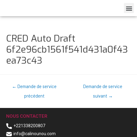
CRED Auto Draft
6f2e96cb1561f541d431a0f43
ea73c43
←
Demande de service
Demande de service
précédent
suivant
→
NOUS CONTACTER
+221338200807
info@calinounou.com