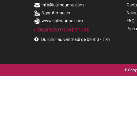
info@calinounou.com
Cont
Ngor Almadies
Nous 
www.calinounou.com
FAQ
Plan 
HORAIRES D'OUVERTURE
Du lundi au vendredi de 08h00 - 17h
© Copyr