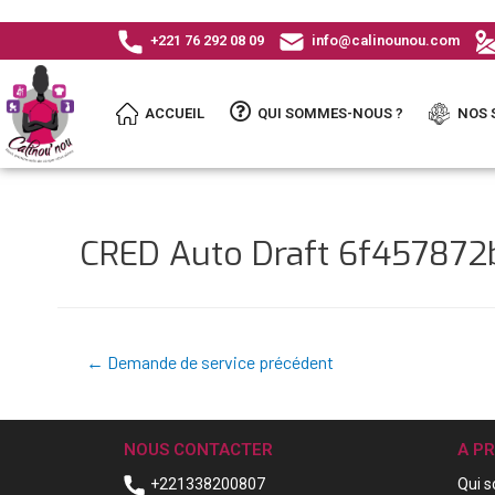
+221 76 292 08 09
info@calinounou.com
ACCUEIL
QUI SOMMES-NOUS ?
NOS 
CRED Auto Draft 6f45787
←
Demande de service précédent
NOUS CONTACTER
A P
+221338200807
Qui 