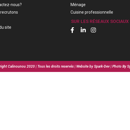
actez-nous?
Ménage
recrutons
Cuisine professionnelle
SUR LES RÉSEAUX SOCIAUX
du site
ight Calinounou 2020 | Tous les droits reservés | Website by Spark-Dev | Photo By S