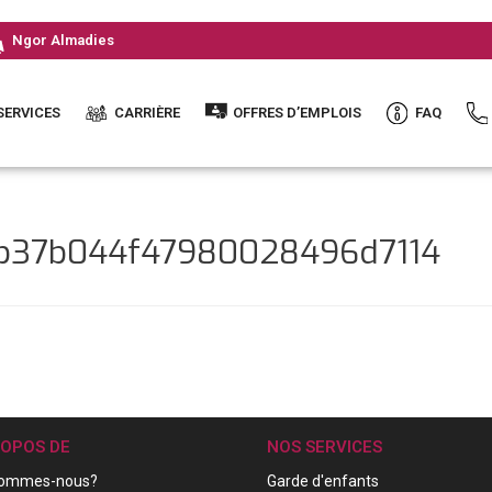
Ngor Almadies
SERVICES
CARRIÈRE
OFFRES D’EMPLOIS
FAQ
2b37b044f47980028496d7114
ROPOS DE
NOS SERVICES
sommes-nous?
Garde d'enfants