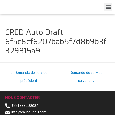
CRED Auto Draft
6f5c8cf6207bab5f7d8b9b3f
329815a9
←
Demande de service
Demande de service
précédent
suivant
→
NOUS CONTACTER
+221338200807
info@calinounou.com