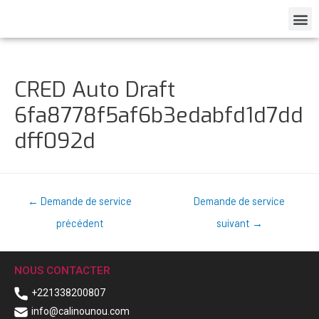
CRED Auto Draft
6fa8778f5af6b3edabfd1d7dd
dff092d
←
Demande de service
Demande de service
précédent
suivant
→
NOUS CONTACTER
+221338200807
info@calinounou.com