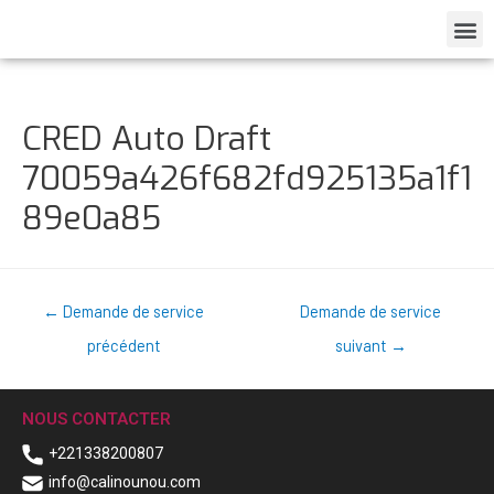
CRED Auto Draft
70059a426f682fd925135a1f1
89e0a85
←
Demande de service
Demande de service
précédent
suivant
→
NOUS CONTACTER
+221338200807
info@calinounou.com