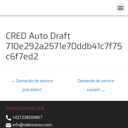
CRED Auto Draft
710e292a2571e70ddb41c7f75
c6f7ed2
←
Demande de service
Demande de service
précédent
suivant
→
NOUS CONTACTER
+221338200807
info@calinounou.com