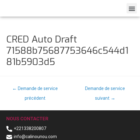
CRED Auto Draft
71588b75687753646c544d1
81b5903d5
←
Demande de service
Demande de service
précédent
suivant
→
NOUS CONTACTER
+221338200807
info@calinounou.com