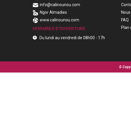
info@calinounou.com
Cont
Ngor Almadies
Nous 
www.calinounou.com
FAQ
Plan 
HORAIRES D'OUVERTURE
Du lundi au vendredi de 08h00 - 17h
© Copyr