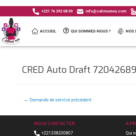
+221 76 292 08 09
info@calinounou.com
ACCUEIL
QUI SOMMES-NOUS ?
NOS 
CRED Auto Draft 7204268
←
Demande de service précédent
NOUS CONTACTER
A P
+221338200807
Qui 