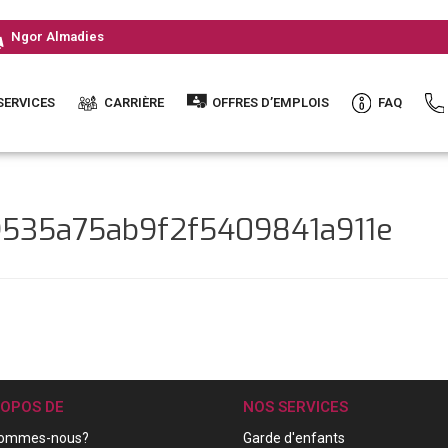
Ngor Almadies
SERVICES
CARRIÈRE
OFFRES D’EMPLOIS
FAQ
9535a75ab9f2f5409841a911e
ROPOS DE
NOS SERVICES
sommes-nous?
Garde d'enfants