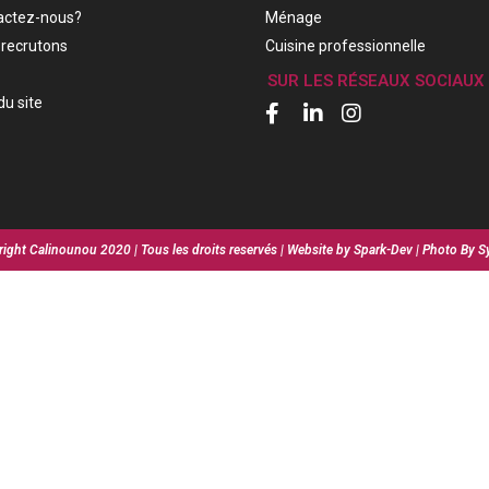
actez-nous?
Ménage
recrutons
Cuisine professionnelle
SUR LES RÉSEAUX SOCIAUX
du site
ight Calinounou 2020 | Tous les droits reservés | Website by Spark-Dev | Photo By S