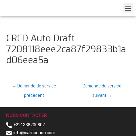
CRED Auto Draft
7208118eee2ca87f29833b1a
d06eea5a
←
Demande de service
Demande de service
précédent
suivant
→
NOUS CONTACTER
+221338200807
info@calinounou.com