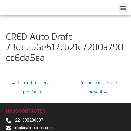
CRED Auto Draft
73deeb6e512cb21c7200a790
cc6da5ea
←
Demande de service
Demande de service
précédent
suivant
→
NOUS CONTACTER
+221338200807
info@calinounou.com