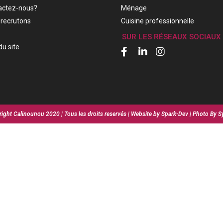
actez-nous?
Ménage
recrutons
Cuisine professionnelle
SUR LES RÉSEAUX SOCIAUX
du site
ight Calinounou 2020 | Tous les droits reservés | Website by Spark-Dev | Photo By S