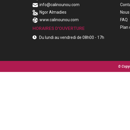
info@calinounou.com
Cont
Ngor Almadies
Nous 
www.calinounou.com
FAQ
Plan 
HORAIRES D'OUVERTURE
Du lundi au vendredi de 08h00 - 17h
© Copyr