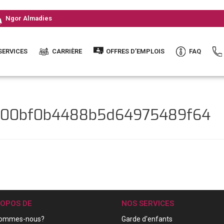
Ngor Almadies
SERVICES
CARRIÈRE
OFFRES D’EMPLOIS
FAQ
b800bf0b4488b5d64975489f64
ROPOS DE
NOS SERVICES
sommes-nous?
Garde d'enfants