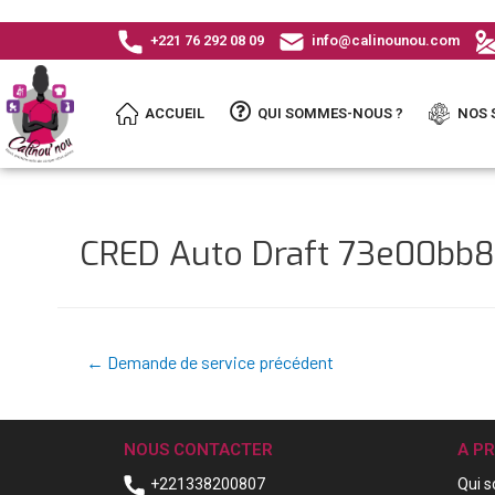
+221 76 292 08 09
info@calinounou.com
ACCUEIL
QUI SOMMES-NOUS ?
NOS 
CRED Auto Draft 73e00b
←
Demande de service précédent
NOUS CONTACTER
A P
+221338200807
Qui 