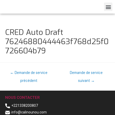
CRED Auto Draft
76246880444463f768d25f0
726604b79
←
Demande de service
Demande de service
précédent
suivant
→
NOUS CONTACTER
+221338200807
info@calinounou.com