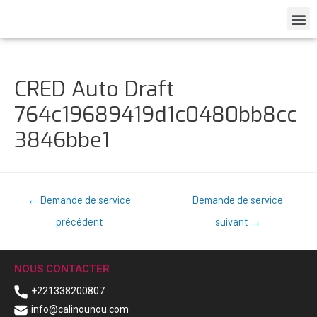
CRED Auto Draft
764c19689419d1c0480bb8cc
3846bbe1
←
Demande de service
Demande de service
précédent
suivant
→
NOUS CONTACTER
+221338200807
info@calinounou.com