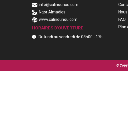
info@calinounou.com
Cont
Ngor Almadies
Nous 
www.calinounou.com
FAQ
Plan 
HORAIRES D'OUVERTURE
Du lundi au vendredi de 08h00 - 17h
© Copyr