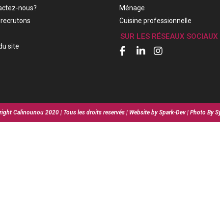
actez-nous?
Ménage
recrutons
Cuisine professionnelle
SUR LES RÉSEAUX SOCIAUX
du site
ight Calinounou 2020 | Tous les droits reservés | Website by Spark-Dev | Photo By S