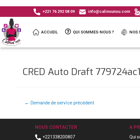
+221 76 292 08 09
info@calinounou.com
ACCUEIL
QUI SOMMES-NOUS ?
NOS 
CRED Auto Draft 779724a
←
Demande de service précédent
NOUS CONTACTER
A P
+221338200807
Qui 