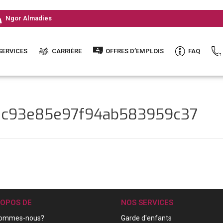
Ngor Almadies
SERVICES
CARRIÈRE
OFFRES D’EMPLOIS
FAQ
c1c93e85e97f94ab583959c37
ROPOS DE
NOS SERVICES
sommes-nous?
Garde d'enfants