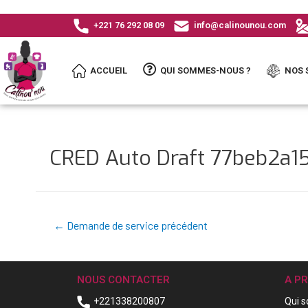
+221 76 292 08 09
info@calinounou.com
ACCUEIL
QUI SOMMES-NOUS ?
NOS 
CRED Auto Draft 77beb2a
←
Demande de service précédent
NOUS CONTACTER
A P
+221338200807
Qui 