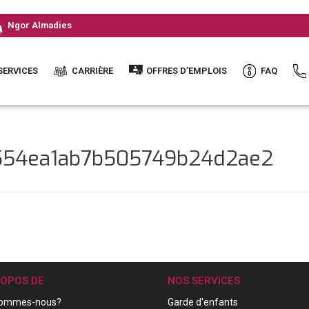
Ngor Almadies
SERVICES
CARRIÈRE
OFFRES D’EMPLOIS
FAQ
1554ea1ab7b505749b24d2ae2
ROPOS DE
NOS SERVICES
sommes-nous?
Garde d'enfants