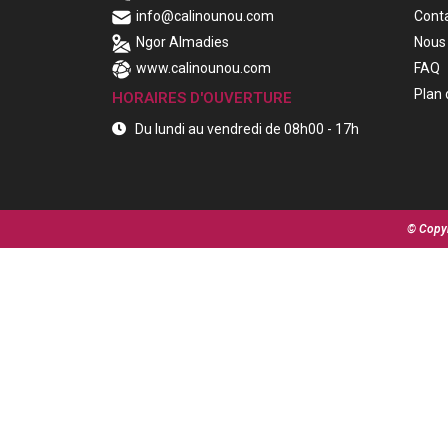
info@calinounou.com
Cont
Ngor Almadies
Nous 
www.calinounou.com
FAQ
Plan 
HORAIRES D'OUVERTURE
Du lundi au vendredi de 08h00 - 17h
© Copyr