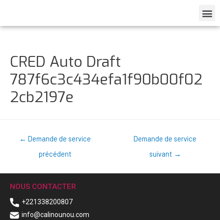
CRED Auto Draft
787f6c3c434efa1f90b00f02
2cb2197e
←
Demande de service
Demande de service
précédent
suivant
→
NOUS CONTACTER
+221338200807
info@calinounou.com