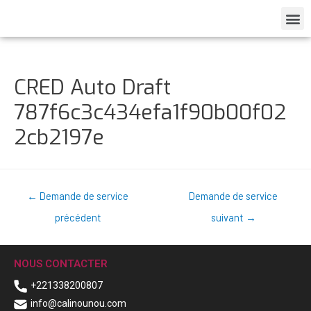
CRED Auto Draft
787f6c3c434efa1f90b00f02
2cb2197e
←
Demande de service
Demande de service
précédent
suivant
→
NOUS CONTACTER
+221338200807
info@calinounou.com