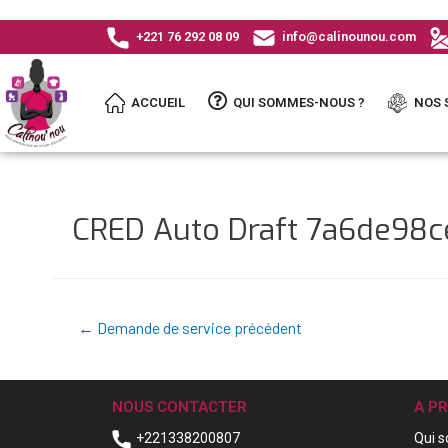
+221 76 292 08 09
info@calinounou.com
ACCUEIL
QUI SOMMES-NOUS ?
NOS 
CRED Auto Draft 7a6de98
←
Demande de service précédent
NOUS CONTACTER
A P
+221338200807
Qui 