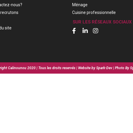
actez-nous?
Ménage
recrutons
Cuisine professionnelle
SUR LES RÉSEAUX SOCIAUX
du site
ight Calinounou 2020 | Tous les droits reservés | Website by Spark-Dev | Photo By S