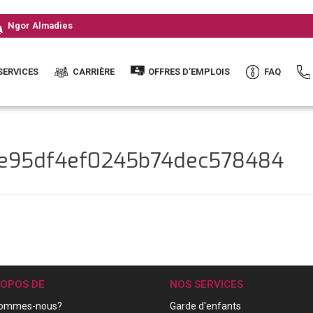
Ngor Almadies
SERVICES
CARRIÈRE
OFFRES D’EMPLOIS
FAQ
ce95df4ef0245b74dec578484
ROPOS DE
NOS SERVICES
sommes-nous?
Garde d'enfants