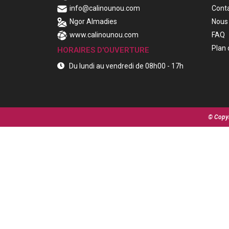
info@calinounou.com
Cont
Ngor Almadies
Nous 
www.calinounou.com
FAQ
Plan 
HORAIRES D'OUVERTURE
Du lundi au vendredi de 08h00 - 17h
© Copyr