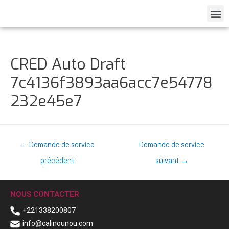
CRED Auto Draft
7c4136f3893aa6acc7e54778
232e45e7
←
Demande de service
Demande de service
précédent
suivant
→
NOUS CONTACTER
+221338200807
info@calinounou.com