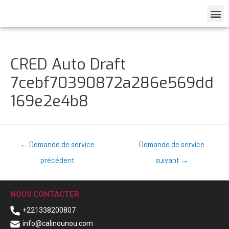
CRED Auto Draft
7cebf70390872a286e569dd
169e2e4b8
←
Demande de service
Demande de service
précédent
suivant
→
NOUS CONTACTER
+221338200807
info@calinounou.com