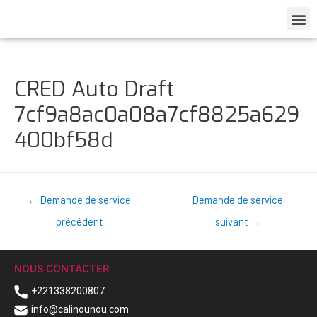
CRED Auto Draft
7cf9a8ac0a08a7cf8825a629
400bf58d
←
Demande de service
Demande de service
précédent
suivant
→
NOUS CONTACTER
+221338200807
info@calinounou.com