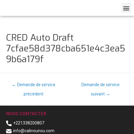
CRED Auto Draft
7cfae58d378cba651e4c3ea5
9b6a179f
←
Demande de service
Demande de service
précédent
suivant
→
NOUS CONTACTER
+221338200807
info@calinounou.com