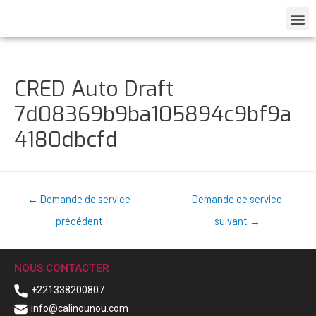
CRED Auto Draft
7d08369b9ba105894c9bf9a
4180dbcfd
←
Demande de service
Demande de service
précédent
suivant
→
NOUS CONTACTER
+221338200807
info@calinounou.com