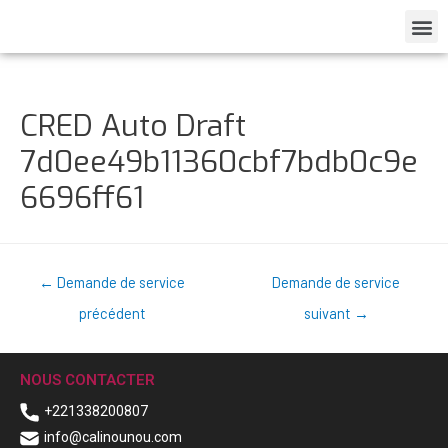
CRED Auto Draft
7d0ee49b11360cbf7bdb0c9e
6696ff61
←
Demande de service
Demande de service
précédent
suivant
→
NOUS CONTACTER
+221338200807
info@calinounou.com