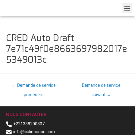
CRED Auto Draft
7e71c49f0e8663697982017e
5349013c
←
Demande de service
Demande de service
précédent
suivant
→
NOUS CONTACTER
+221338200807
info@calinounou.com