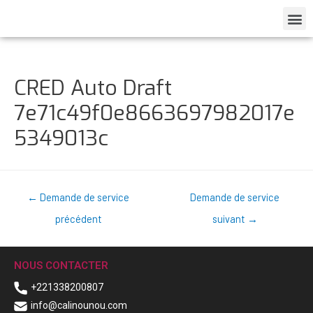
CRED Auto Draft
7e71c49f0e8663697982017e
5349013c
←
Demande de service
Demande de service
précédent
suivant
→
NOUS CONTACTER
+221338200807
info@calinounou.com