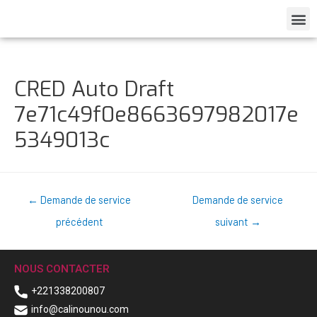
CRED Auto Draft
7e71c49f0e8663697982017e
5349013c
←
Demande de service
Demande de service
précédent
suivant
→
NOUS CONTACTER
+221338200807
info@calinounou.com