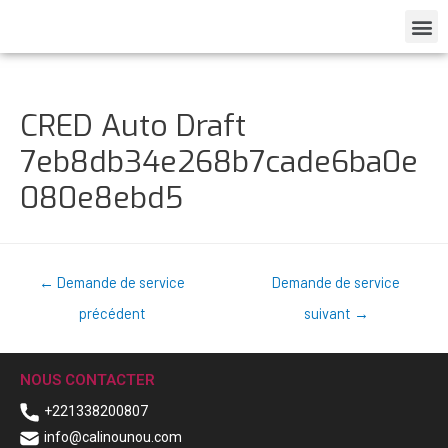
CRED Auto Draft
7eb8db34e268b7cade6ba0e
080e8ebd5
←
Demande de service
Demande de service
précédent
suivant
→
NOUS CONTACTER
+221338200807
info@calinounou.com