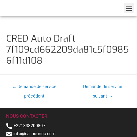
CRED Auto Draft
7f109cd662209da81c5f0985
6f11d108
←
Demande de service
Demande de service
précédent
suivant
→
NOUS CONTACTER
+221338200807
info@calinounou.com