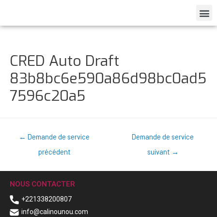
CRED Auto Draft
83b8bc6e590a86d98bc0ad5
7596c20a5
←
Demande de service
Demande de service
précédent
suivant
→
NOUS CONTACTER
+221338200807
info@calinounou.com