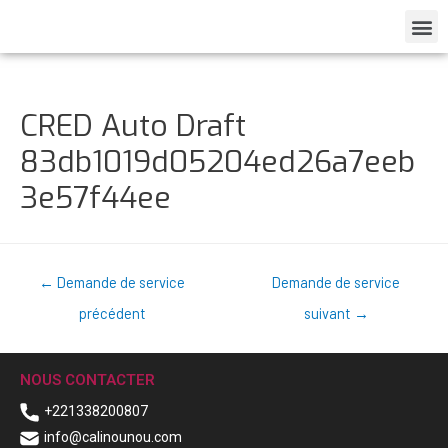
CRED Auto Draft
83db1019d05204ed26a7eeb
3e57f44ee
←
Demande de service
Demande de service
précédent
suivant
→
NOUS CONTACTER
+221338200807
info@calinounou.com