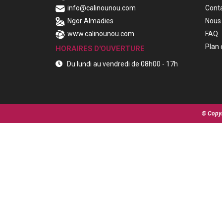
info@calinounou.com
Cont
Ngor Almadies
Nous 
www.calinounou.com
FAQ
Plan 
HORAIRES D'OUVERTURE
Du lundi au vendredi de 08h00 - 17h
© Copyr