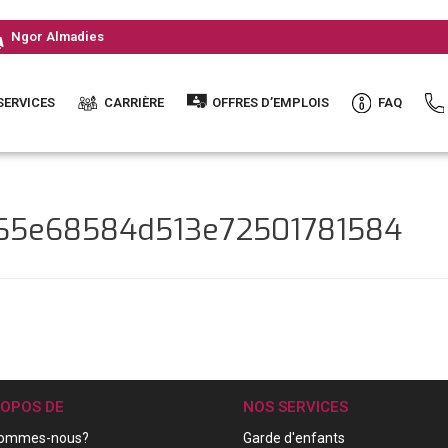
Ngor Almadies
SERVICES
CARRIÈRE
OFFRES D’EMPLOIS
FAQ
465e68584d513e72501781584
ROPOS DE
NOS SERVICES
sommes-nous?
Garde d'enfants