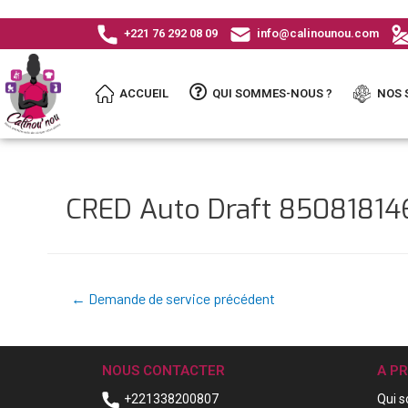
+221 76 292 08 09
info@calinounou.com
ACCUEIL
QUI SOMMES-NOUS ?
NOS 
CRED Auto Draft 8508181
←
Demande de service précédent
NOUS CONTACTER
A P
+221338200807
Qui 