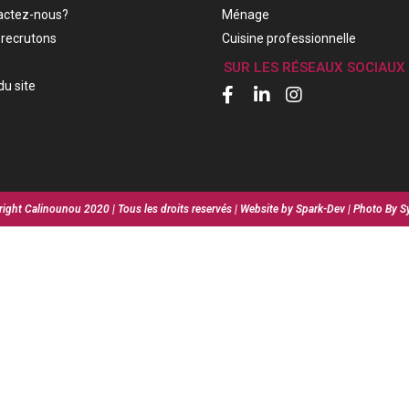
actez-nous?
Ménage
recrutons
Cuisine professionnelle
SUR LES RÉSEAUX SOCIAUX
du site
ight Calinounou 2020 | Tous les droits reservés | Website by Spark-Dev | Photo By S