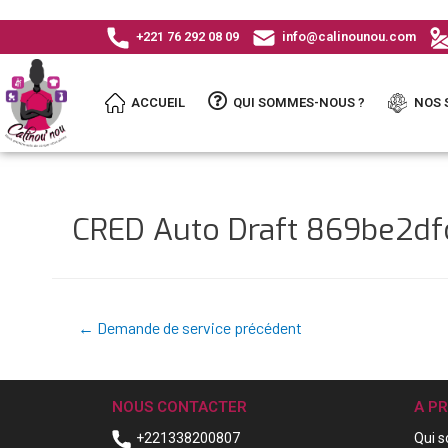
+221 76 292 08 09
info@calinounou.com
ACCUEIL
QUI SOMMES-NOUS ?
NOS 
CRED Auto Draft 869be2d
←
Demande de service précédent
NOUS CONTACTER
A P
+221338200807
Qui 