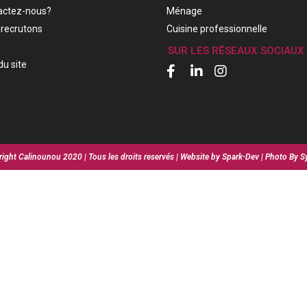
actez-nous?
Ménage
recrutons
Cuisine professionnelle
SUR LES RÉSEAUX SOCIAUX
du site
ight Calinounou 2020 | Tous les droits reservés | Website by Spark-Dev | Photo By S