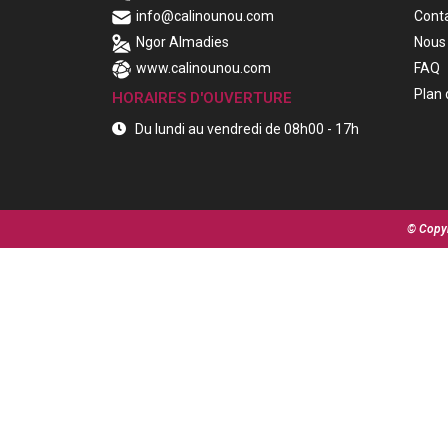
info@calinounou.com
Cont
Ngor Almadies
Nous 
www.calinounou.com
FAQ
Plan 
HORAIRES D'OUVERTURE
Du lundi au vendredi de 08h00 - 17h
© Copyr