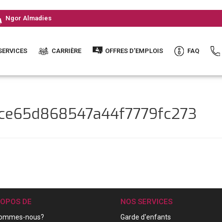
Ngor Almadies
SERVICES
CARRIÈRE
OFFRES D’EMPLOIS
FAQ
fce65d868547a44f7779fc273
ROPOS DE
NOS SERVICES
sommes-nous?
Garde d'enfants