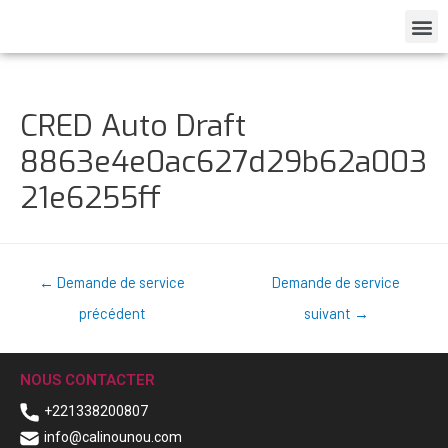
CRED Auto Draft
8863e4e0ac627d29b62a003
21e6255ff
←
Demande de service
Demande de service
précédent
suivant
→
NOUS CONTACTER
+221338200807
info@calinounou.com