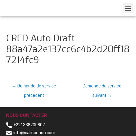
CRED Auto Draft
88a47a2e137cc6c4b2d20ff18
7214fc9
←
Demande de service
Demande de service
précédent
suivant
→
NOUS CONTACTER
+221338200807
info@calinounou.com